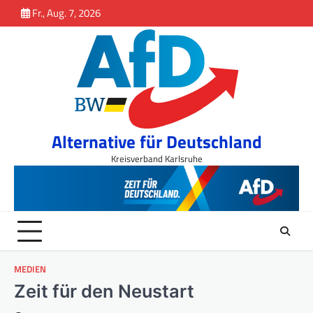
Inhalt
Skip
Fr., Aug. 7, 2026
springen
to
content
Alternative für Deutschland
Kreisverband Karlsruhe
MEDIEN
Zeit für den Neustart