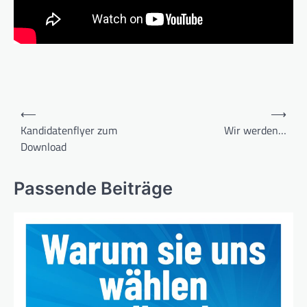
Beitragsnavigation
⟵
⟶
Kandidatenflyer zum
Wir werden…
Download
Passende Beiträge