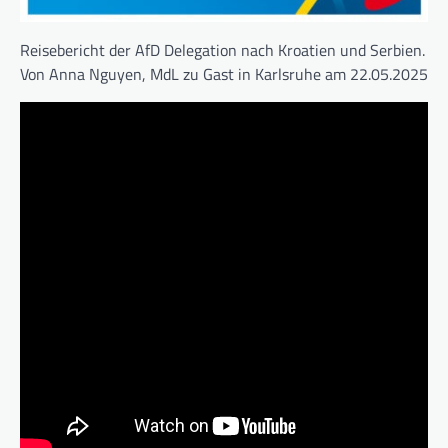
Reisebericht der AfD Delegation nach Kroatien und Serbien.
Von Anna Nguyen, MdL zu Gast in Karlsruhe am 22.05.2025