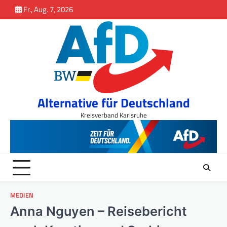
Inhalt
Skip
Fr., Aug. 7, 2026
springen
to
content
Alternative für Deutschland
Kreisverband Karlsruhe
MEDIEN
Anna Nguyen – Reisebericht