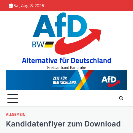
Inhalt
Skip
Sa., Aug. 8, 2026
springen
to
content
Alternative für Deutschland
Kreisverband Karlsruhe
ALLGEMEIN
Kandidatenflyer zum Download