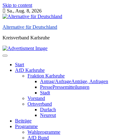
Inhalt
Skip to content
springen
Sa., Aug. 8, 2026
Alternative für Deutschland
Kreisverband Karlsruhe
Start
AfD Karlsruhe
Fraktion Karlsruhe
Antrag/Anfrage
Anträge, Anfragen
Presse
Pressemitteilungen
Stadt
Vorstand
Ortsverband
Durlach
Neureut
Beiträge
Programme
Wahlprogramme
AfD Bund