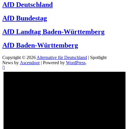
AfD Deutschland
AfD Bundestag
AfD Landtag Baden-Württemberg
AfD Baden-Württemberg
Copyright © 2026
Alternative für Deutschland
| Spotlight
News by
Ascendoor
| Powered by
WordPress
.