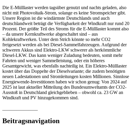
Die E-Mülllaster werden tagsüber genutzt und nachts geladen, also
nicht mit Photovoltaik-Strom, solange es keine Stromspeicher gibt.
Unsere Region ist die windärmste Deutschlands und auch
deutschlandweit beträgt die Verfügbarkeit der Windkraft nur rund 20
Prozent. Der größte Teil des Stroms für die E-Mülllaster kommt also
– da unsere Kernkraftwerke abgeschaltet sind – aus
Kohlekraftwerken. Unter dem Strich könnte so mehr CO2
freigesetzt werden als bei Diesel-Sammelfahrzeugen. Aufgrund der
schweren Akkus sind Elektro-LKW schwerer als herkömmliche
Diesel-LKW. Das kann weniger Zuladung bedeuten, somit mehr
Fahrten und weniger Sammelleistung, oder ein höheres
Gesamtgewicht, was ebenfalls nachteilig ist. Ein Elektro-Mülllaster
kostet über das Doppelte der Dieselvariante; die zudem benötigten
neuen Ladestationen und Stromleitungen kosten Millionen. Sinnlose
Energiewende-Investitionen haben wir schon genug: Von 2024 auf
2025 ist laut aktueller Mitteilung des Bundesumweltamts der CO2-
Ausstoß in Deutschland gleichgeblieben – obwohl ca. 23 GW an
Windkraft und PV hinzugekommen sind.
_______________
Beitragsnavigation