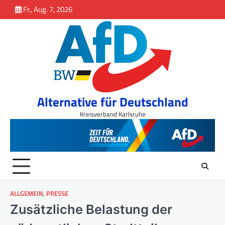
Inhalt
Skip
Fr., Aug. 7, 2026
springen
to
content
Alternative für Deutschland
Kreisverband Karlsruhe
ALLGEMEIN
,
PRESSE
Zusätzliche Belastung der