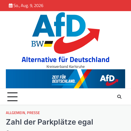
Inhalt
Skip
So., Aug. 9, 2026
springen
to
content
Alternative für Deutschland
Kreisverband Karlsruhe
ALLGEMEIN
,
PRESSE
Zahl der Parkplätze egal