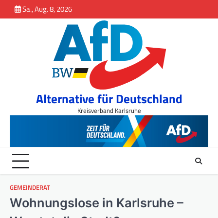
Inhalt
Skip
Sa., Aug. 8, 2026
springen
to
content
Alternative für Deutschland
Kreisverband Karlsruhe
GEMEINDERAT
Wohnungslose in Karlsruhe –