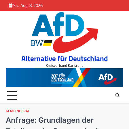
Inhalt
Skip
Sa., Aug. 8, 2026
springen
to
content
Alternative für Deutschland
Kreisverband Karlsruhe
GEMEINDERAT
Anfrage: Grundlagen der