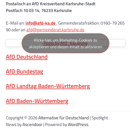
Postalisch an AfD Kreisverband Karlsruhe-Stadt
Postfach 10 03 14, 76233 Karlsruhe
E-Mail an:
info@afd-ka.de
, Gemeinderatsfraktion: 0160-79 265
90 oder an
afd@gemeinderat.karlsruhe.de
Klicke hier, um Marketing-Cookies zu
Posts by AfD_Karlsruhe
akzeptieren und diesen Inhalt zu aktivieren
AfD Deutschland
AfD Bundestag
AfD Landtag Baden-Württemberg
AfD Baden-Württemberg
Copyright © 2026
Alternative für Deutschland
| Spotlight
News by
Ascendoor
| Powered by
WordPress
.