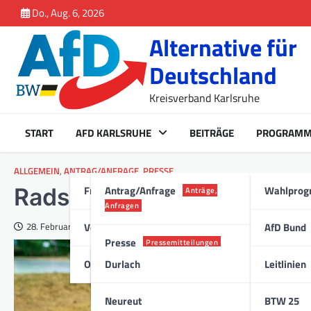
Inhalt
Skip
Do., Aug. 6, 2026
springen
to
Alternative für
content
Deutschland
Kreisverband Karlsruhe
START
AFD KARLSRUHE
BEITRÄGE
PROGRAM
ALLGEMEIN
,
ANTRAG/ANFRAGE
,
PRESSE
Fraktion Karlsruhe
Antrag/Anfrage
Wahlpro
Radschnellwege – Auskunf
Anträge,
Anfragen
Vorstand
AfD Bund
28. Februar 2023
Presse
Pressemitteilungen
Ortsverband
Durlach
Leitlinien
Stadt
Neureut
BTW 25