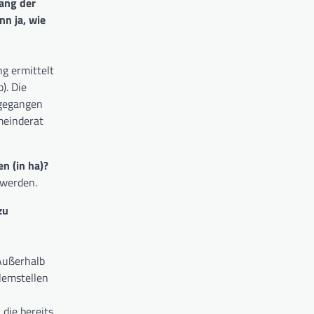
lang der
n ja, wie
g ermittelt
). Die
mgegangen
meinderat
n (in ha)?
 werden.
zu
Außerhalb
lemstellen
die bereits