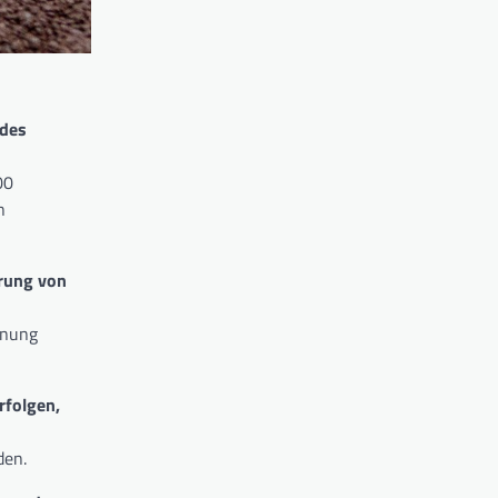
 des
00
n
erung von
anung
rfolgen,
den.