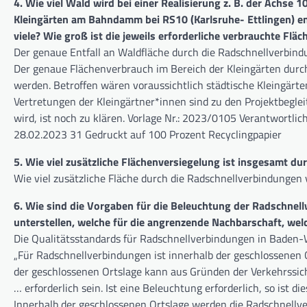
4. Wie viel Wald wird bei einer Realisierung z. B. der Achse
Kleingärten am Bahndamm bei RS10 (Karlsruhe- Ettlingen) e
viele? Wie groß ist die jeweils erforderliche verbrauchte Fläc
Der genaue Entfall an Waldfläche durch die Radschnellverbind
Der genaue Flächenverbrauch im Bereich der Kleingärten durc
werden. Betroffen wären voraussichtlich städtische Kleingärten
Vertretungen der Kleingärtner*innen sind zu den Projektbegl
wird, ist noch zu klären. Vorlage Nr.: 2023/0105 Verantwortl
28.02.2023 31 Gedruckt auf 100 Prozent Recyclingpapier
5. Wie viel zusätzliche Flächenversiegelung ist insgesamt du
Wie viel zusätzliche Fläche durch die Radschnellverbindungen 
6. Wie sind die Vorgaben für die Beleuchtung der Radschne
unterstellen, welche für die angrenzende Nachbarschaft, wel
Die Qualitätsstandards für Radschnellverbindungen in Baden
„Für Radschnellverbindungen ist innerhalb der geschlossenen 
der geschlossenen Ortslage kann aus Gründen der Verkehrssich
… erforderlich sein. Ist eine Beleuchtung erforderlich, so ist
Innerhalb der geschlossenen Ortslage werden die Radschnellve