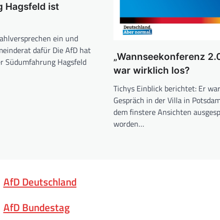
 Hagsfeld ist
Wahlversprechen ein und
einderat dafür Die AfD hat
„Wannseekonferenz 2.0
er Südumfahrung Hagsfeld
war wirklich los?
Tichys Einblick berichtet: Er wa
Gespräch in der Villa in Potsdam
dem finstere Ansichten ausges
worden…
AfD Deutschland
AfD Bundestag