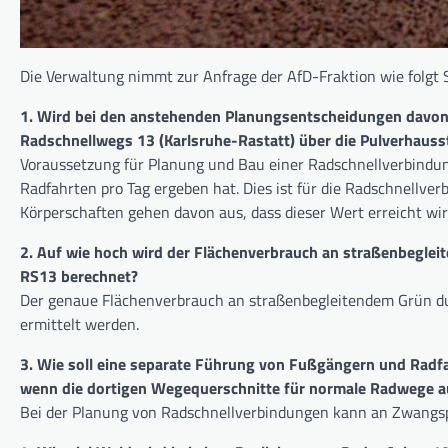
Die Verwaltung nimmt zur Anfrage der AfD-Fraktion wie folgt S
1. Wird bei den anstehenden Planungsentscheidungen davon
Radschnellwegs 13 (Karlsruhe-Rastatt) über die Pulverhaus
Voraussetzung für Planung und Bau einer Radschnellverbindung
Radfahrten pro Tag ergeben hat. Dies ist für die Radschnellverb
Körperschaften gehen davon aus, dass dieser Wert erreicht wir
2. Auf wie hoch wird der Flächenverbrauch an straßenbeglei
RS13 berechnet?
Der genaue Flächenverbrauch an straßenbegleitendem Grün du
ermittelt werden.
3. Wie soll eine separate Führung von Fußgängern und Radf
wenn die dortigen Wegequerschnitte für normale Radwege a
Bei der Planung von Radschnellverbindungen kann an Zwangs