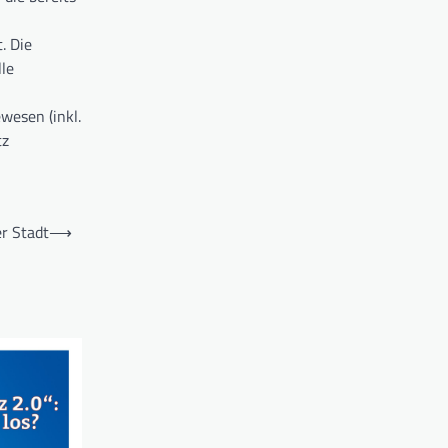
. Die
le
wesen (inkl.
tz
r Stadt
⟶