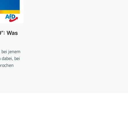
“: Was
r bei jenem
 dabei, bei
prochen