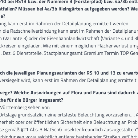
 1010 bei RS13 bzw. der Nummern 3 (Försterpfad) bzw. 4a/3b ent
ntfallen? Müssen bei 4a/3b Kleingärten aufgegeben werden? Wen
he?
ung kann erst im Rahmen der Detailplanung ermittelt werden.
h die Radschnellverbindung kann erst im Rahmen der Detailplanun
 (Variante 3) oder der Eisenbahnlandwirtschaft (Variante 4 und 3b
eitkreisen eingeladen. Wie mit einem möglichen Flächenverlust u
ich: Dez. 6 Dienststelle: Stadtplanungsamt Gremium Termin TOP Ge
rch die jeweiligen Planungsvarianten der RS 10 und 13 zu erwarte
versiegelt wird, kann erst im Rahmen der Detailplanung ermittelt
llwege? Welche Auswirkungen auf Flora und Fauna sind dadurch 
che für die Bürger insgesamt?
-Württemberg sehen vor:
Ortslage grundsätzlich eine ortsfeste Beleuchtung vorzusehen…. 
erheit oder der öffentlichen Sicherheit eine Beleuchtung an Prob
 diese gemäß §21 Abs. 3 NatSchG insektenfreundlich auszugestalten“
rbindungen voraussichtlich entlang bestehender Straßen geführt, 