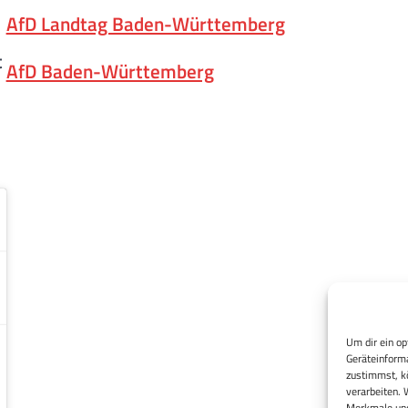
AfD Landtag Baden-Württemberg
t
AfD Baden-Württemberg
Um dir ein op
Geräteinforma
zustimmst, kö
verarbeiten. 
Merkmale und