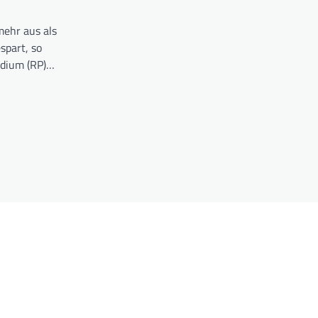
mehr aus als
spart, so
idium (RP)…