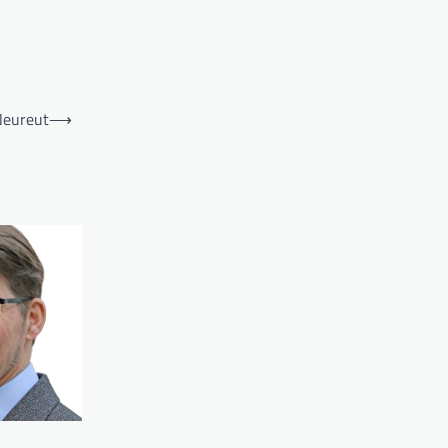
Neureut
⟶