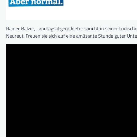
Rainer Balzer, Landtagsabgeordneter spricht in seiner badisc
Neureut. Freuen sie sich auf eine amüsante Stunde guter Unte