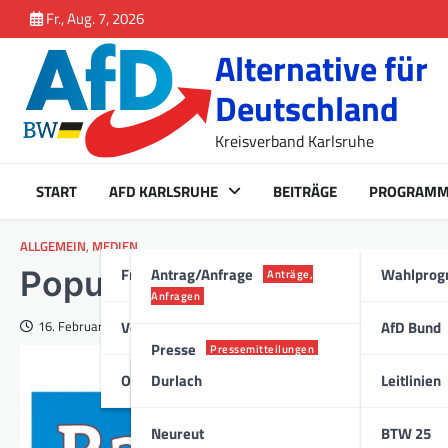
Inhalt
Skip
Fr., Aug. 7, 2026
springen
to
Alternative für
content
Deutschland
Kreisverband Karlsruhe
START
AFD KARLSRUHE
BEITRÄGE
PROGRAM
ALLGEMEIN
,
MEDIEN
Fraktion Karlsruhe
Antrag/Anfrage
Wahlpro
Populistischer Aschermit
Anträge,
Anfragen
Vorstand
AfD Bund
16. Februar 2024
Presse
Pressemitteilungen
Ortsverband
Durlach
Leitlinien
Stadt
Neureut
BTW 25