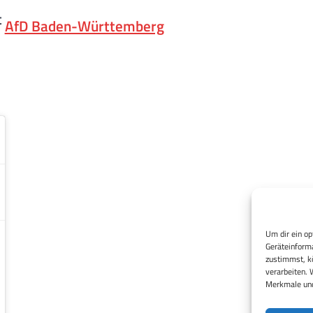
t
AfD Baden-Württemberg
Um dir ein op
Geräteinforma
zustimmst, kö
verarbeiten. 
Merkmale und