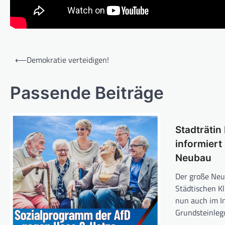
Beitragsnavigation
⟵
Demokratie verteidigen!
Passende Beiträge
Stadträtin
informiert
Neubau
Der große Neu
Städtischen K
nun auch im I
Grundsteinle