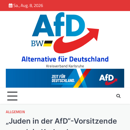
Inhalt
Skip
Sa., Aug. 8, 2026
springen
to
content
Alternative für Deutschland
Kreisverband Karlsruhe
ALLGEMEIN
„Juden in der AfD“-Vorsitzende