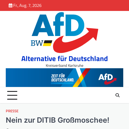
Inhalt
Skip
Fr., Aug. 7, 2026
springen
to
content
Alternative für Deutschland
Kreisverband Karlsruhe
PRESSE
Nein zur DITIB Großmoschee!