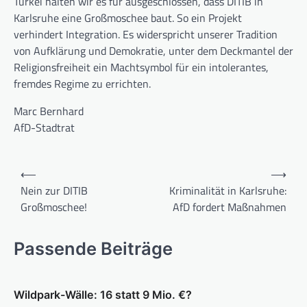
Türkei halten wir es für ausgeschlossen, dass DITIB in
Karlsruhe eine Großmoschee baut. So ein Projekt
verhindert Integration. Es widerspricht unserer Tradition
von Aufklärung und Demokratie, unter dem Deckmantel der
Religionsfreiheit ein Machtsymbol für ein intolerantes,
fremdes Regime zu errichten.
Marc Bernhard
AfD-Stadtrat
Beitragsnavigation
⟵
⟶
Nein zur DITIB
Kriminalität in Karlsruhe:
Großmoschee!
AfD fordert Maßnahmen
Passende Beiträge
Wildpark-Wälle: 16 statt 9 Mio. €?