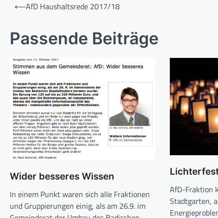
Beitragsnavigation
⟵
AfD Haushaltsrede 2017/18
Passende Beiträge
Lichterfes
Wider besseres Wissen
AfD-Fraktion k
In einem Punkt waren sich alle Fraktionen
Stadtgarten, 
und Gruppierungen einig, als am 26.9. im
Energieproble
Gemeinderat der Umbau des Badischen