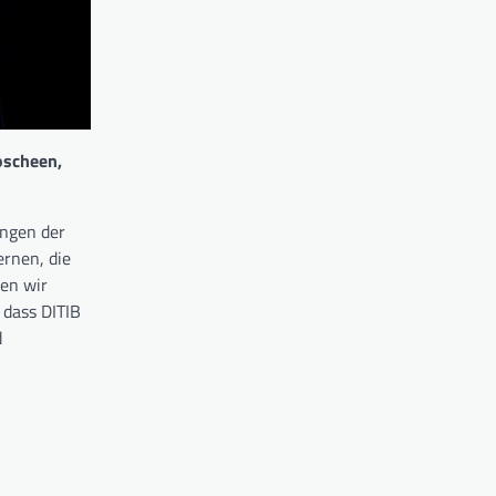
oscheen,
ungen der
ernen, die
den wir
 dass DITIB
d