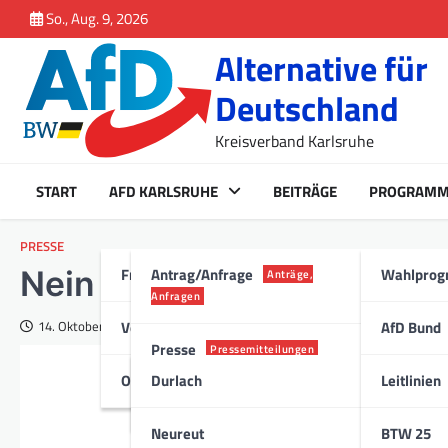
Inhalt
Skip
So., Aug. 9, 2026
springen
to
Alternative für
content
Deutschland
Kreisverband Karlsruhe
START
AFD KARLSRUHE
BEITRÄGE
PROGRAM
PRESSE
Fraktion Karlsruhe
Antrag/Anfrage
Wahlpro
Nein zur DITIB Großmosch
Anträge,
Anfragen
Vorstand
AfD Bund
14. Oktober 2016
Presse
Pressemitteilungen
Ortsverband
Durlach
Leitlinien
Stadt
Neureut
BTW 25