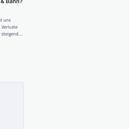
 & Bahn?
st uns
 Verluste
z steigend.…