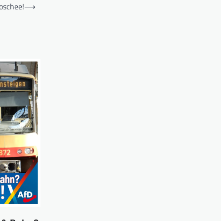
oschee!
⟶