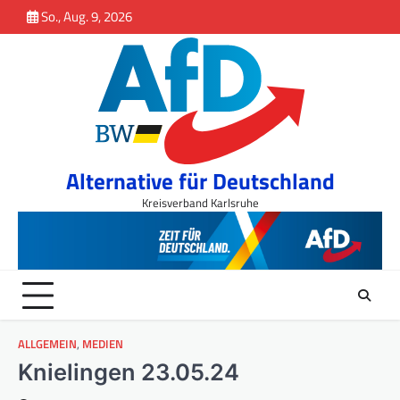
Inhalt
Skip
So., Aug. 9, 2026
springen
to
content
Alternative für Deutschland
Kreisverband Karlsruhe
ALLGEMEIN
,
MEDIEN
Knielingen 23.05.24