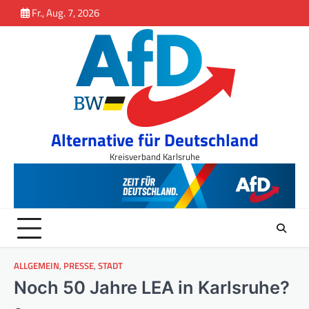
Inhalt
Skip
Fr., Aug. 7, 2026
springen
to
content
Alternative für Deutschland
Kreisverband Karlsruhe
ALLGEMEIN
,
PRESSE
,
STADT
Noch 50 Jahre LEA in Karlsruhe?