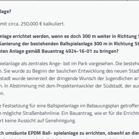
lage?
mit circa. 250.000 € kalkuliert.
anlage errichtet werden, wenn es doch 300 m weiter in Richtung 
e Sanierung der bestehenden Ballspielanlage 300 m in Richtung S
anten Anlage gemäß Bauantrag 4924-16-01 zu bringen?
ielanlage als zentrales Ange- bot im Park vorgesehen. Die beste
en. Sie wurde zu Beginn der baulichen Entwicklung des neuen Stadt
̈dstadt wurde seinerzeit der dringende Wunsch der Jugendlichen art
n. In Abstimmung mit dem Projektentwickler der Südstadt, der aur
en.
e Festsetzung für eine Ballspielanlage im Bebauungsplan getroffe
ne mögliche Straßenbahnlinie. Ein Bauantrag, wie er für die Errich
dort keine Aussicht auf Genehmigung.
ch umzäunte EPDM Ball- spielanlage zu errichten, obwohl an dies