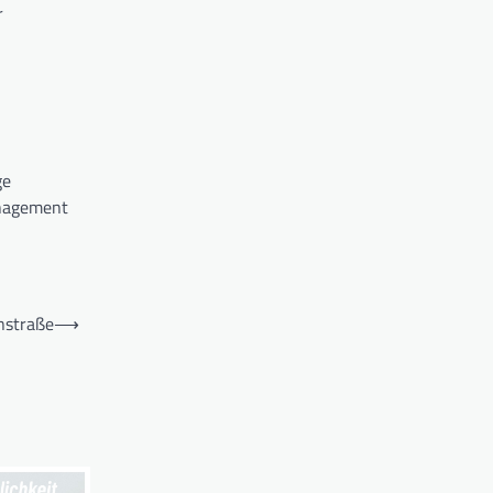
r
ge
anagement
nstraße
⟶