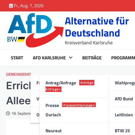
Inhalt
Skip
Fr., Aug. 7, 2026
springen
to
Alternative für
content
Deutschland
Kreisverband Karlsruhe
START
AFD KARLSRUHE
BEITRÄGE
PROGRAM
GEMEINDERAT
Fraktion Karlsruhe
Antrag/Anfrage
Wahlpro
Errichtung einer Ballspie
Anträge,
Anfragen
Allee/Marie-Juchacz-Stra
Vorstand
AfD Bund
Presse
Pressemitteilungen
19. September 2017
Ortsverband
Durlach
Leitlinien
Stadt
Neureut
BTW 25