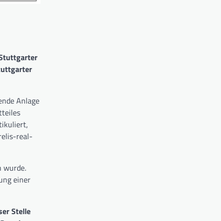
Stuttgarter
tuttgarter
hende Anlage
teiles
ikuliert,
elis-real-
n wurde.
tung einer
er Stelle