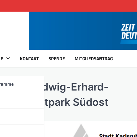
ME
KONTAKT
SPENDE
MITGLIEDSANTRAG
gramme
lanlage Ludwig-Erhard-
ße – Stadtpark Südost