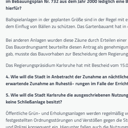
im Bebauungsplan Nr. 732 aus dem Jahr 2000 lediglich eine B
hierfür?
Ballspielanlagen in der geplanten Größe sind in der Regel m
dem Einflug von Bällen zu schützen. Das Gartenbauamt hat in 
Bei anderen Anlagen wurden diese Zäune durch Erteilen ein
Das Bauordnungsamt beurteilte diesen Antrag als genehmigung
gab, musste das Bauvorhaben zur Bescheidung dem Regierungs
Das Regierungspräsidium Karlsruhe hat mit Bescheid vom 15.
4. Wie will die Stadt in Anbetracht der Zunahme an nächtli
erwartende Zunahme an Ruhestö- rungen im Falle der Erric
5. Wie will die Stadt Karlsruhe die ausgeschriebenen Nutzun
keine Schließanlage besitzt?
Öffentliche Grün- und Erholungsanlagen werden regelmäßig 
festgestellten Ordnungsstörungen und Verstößen gegen die S
und Polizei konsequent ein. Hierunter fallen auch die Nutzun