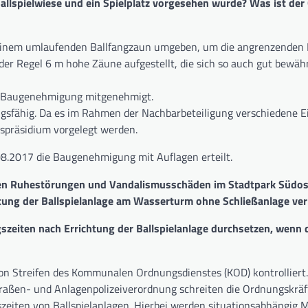
allspielwiese und ein Spielplatz vorgesehen wurde? Was ist der
it einem umlaufenden Ballfangzaun umgeben, um die angrenzenden F
der Regel 6 m hohe Zäune aufgestellt, die sich so auch gut bewäh
er Baugenehmigung mitgenehmigt.
sfähig. Da es im Rahmen der Nachbarbeteiligung verschiedene E
präsidium vorgelegt werden.
08.2017 die Baugenehmigung mit Auflagen erteilt.
chen Ruhestörungen und Vandalismusschäden im Stadtpark Südos
htung der Ballspielanlage am Wasserturm ohne Schließanlage ve
gszeiten nach Errichtung der Ballspielanlage durchsetzen, wenn 
von Streifen des Kommunalen Ordnungsdienstes (KOD) kontrolliert.
traßen- und Anlagenpolizeiverordnung schreiten die Ordnungskrä
gszeiten von Ballspielanlagen. Hierbei werden situationsabhängi