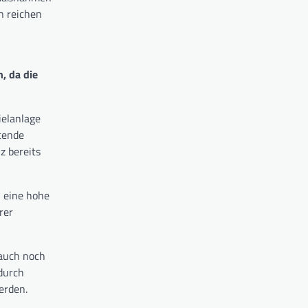
n reichen
, da die
ielanlage
stende
z bereits
n eine hohe
rer
 auch noch
 durch
erden.