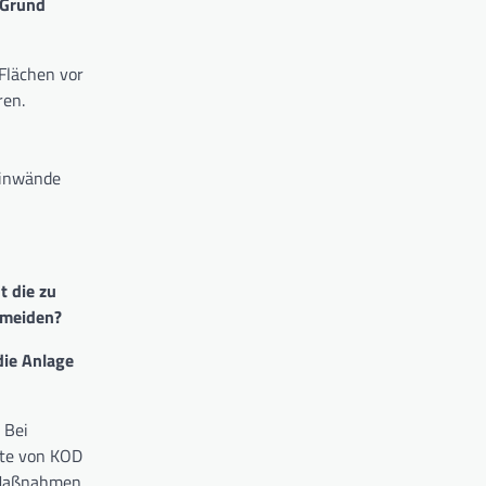
 Grund
lächen vor
ren.
inwände
t die zu
rmeiden?
die Anlage
 Bei
fte von KOD
g Maßnahmen