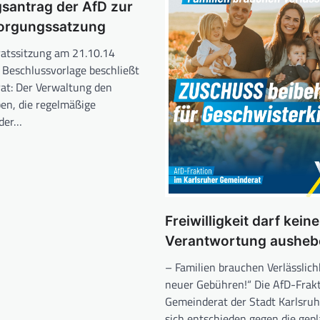
santrag der AfD zur
sorgungssatzung
atssitzung am 21.10.14
 Beschlussvorlage beschließt
at: Der Verwaltung den
ben, die regelmäßige
der…
Freiwilligkeit darf keine
Verantwortung ausheb
– Familien brauchen Verlässlichk
neuer Gebühren!“ Die AfD-Frak
Gemeinderat der Stadt Karlsruh
sich entschieden gegen die gep