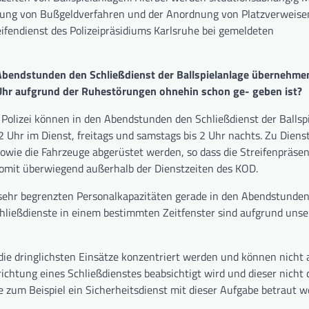
itung von Bußgeldverfahren und der Anordnung von Platzverweise
ifendienst des Polizeipräsidiums Karlsruhe bei gemeldeten
n Abendstunden den Schließdienst der Ballspielanlage übernehmen
 Uhr aufgrund der Ruhestörungen ohnehin schon ge- geben ist?
olizei können in den Abendstunden den Schließdienst der Ballsp
2 Uhr im Dienst, freitags und samstags bis 2 Uhr nachts. Zu Dien
ie die Fahrzeuge abgerüstet werden, so dass die Streifenpräsen
 somit überwiegend außerhalb der Dienstzeiten des KOD.
 sehr begrenzten Personalkapazitäten gerade in den Abendstunde
Schließdienste in einem bestimmten Zeitfenster sind aufgrund unse
die dringlichsten Einsätze konzentriert werden und können nicht
ichtung eines Schließdienstes beabsichtigt wird und dieser nicht
e zum Beispiel ein Sicherheitsdienst mit dieser Aufgabe betraut w