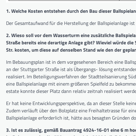
1. Welche Kosten entstehen durch den Bau dieser Ballspielan
Der Gesamtaufwand für die Herstellung der Ballspielanlage ist 
2. Wieso soll vor dem Wasserturm eine zusätzliche Ballspiel
Straße bereits eine derartige Anlage gibt? Wieviel würde di
Str. kosten, um diese auf denselben Stand wie den der gepl
Im Bebauungsplan ist in dem vorgesehenen Bereich eine Ballsp
an der Stuttgarter Straße ist als Übergangs- lösung entstand
realisiert. Im Beteiligungsverfahren der Stadtteilsanierung Su
eine Ballspielanlage mit einem größeren Spielfeld zu bekomme
estate konnte dieser Platz dann relativ zeitnah realisiert werd
Er hat keine Entwicklungsperspektive, da an dieser Stelle kein
Zudem verläuft über den Bolzplatz eine Freihaltetrasse für ei
Ballspielanlage erforderlich ist, hätte aus besagten Gründen 
3. Ist es zulässig, gemäß Bauantrag 4924-16-01 eine 6 m ho