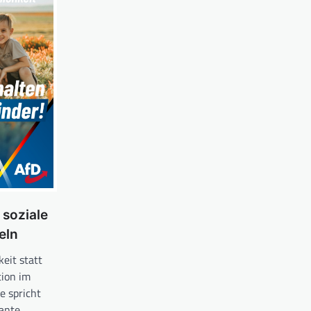
 soziale
eln
eit statt
tion im
e spricht
lante…