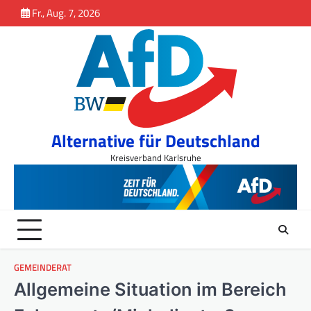
Inhalt
Skip
Fr., Aug. 7, 2026
springen
to
content
Alternative für Deutschland
Kreisverband Karlsruhe
GEMEINDERAT
Allgemeine Situation im Bereich