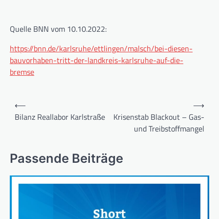
Quelle BNN vom 10.10.2022:
https://bnn.de/karlsruhe/ettlingen/malsch/bei-diesen-
bauvorhaben-tritt-der-landkreis-karlsruhe-auf-die-
bremse
Beitragsnavigation
⟵
⟶
Bilanz Reallabor Karlstraße
Krisenstab Blackout – Gas-
und Treibstoffmangel
Passende Beiträge