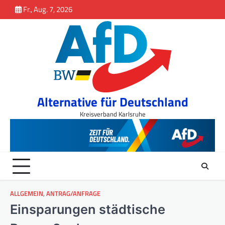
Inhalt
Skip
Fr., Aug. 7, 2026
springen
to
content
Alternative für Deutschland
Kreisverband Karlsruhe
ALLGEMEIN
,
ANTRAG/ANFRAGE
Einsparungen städtische