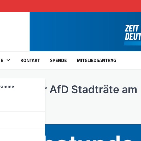
ME
KONTAKT
SPENDE
MITGLIEDSANTRAG
gramme
arlsruher AfD Stadträte am