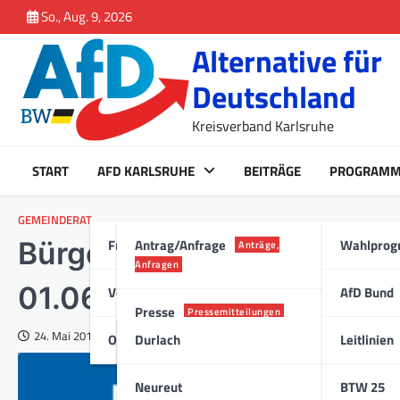
Inhalt
Skip
So., Aug. 9, 2026
springen
to
Alternative für
content
Deutschland
Kreisverband Karlsruhe
START
AFD KARLSRUHE
BEITRÄGE
PROGRAM
GEMEINDERAT
Fraktion Karlsruhe
Antrag/Anfrage
Wahlpro
Bürgersprechstunde der K
Anträge,
Anfragen
01.06.17
Vorstand
AfD Bund
Presse
Pressemitteilungen
24. Mai 2017
Ortsverband
Durlach
Leitlinien
Stadt
Neureut
BTW 25