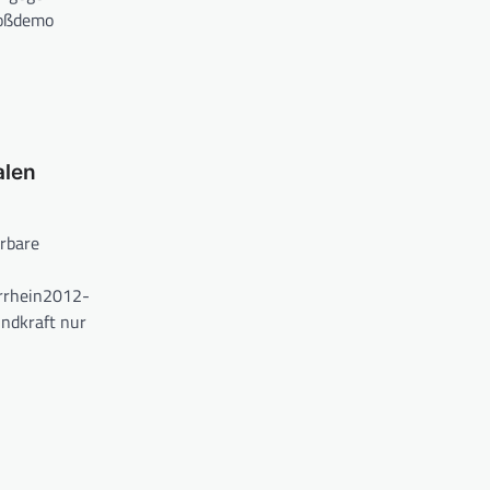
roßdemo
alen
rbare
rrhein2012-
indkraft nur