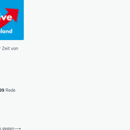
 Zeit von
99
Rede
n gegen
⟶