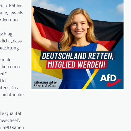
rich-Köhler-
ule, jeweils
erden nun
-
schlag
lich, „dass
Beachtung.
 in der
t betreuen
eit“
tlef
ter: „Das
nicht in die
ie Qualität
nwechsel“.
er SPD sahen