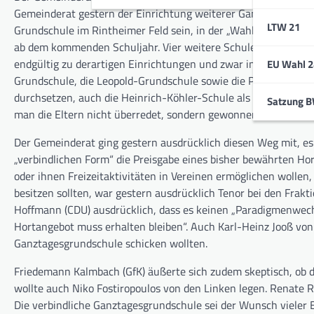
Gemeinderat gestern der Einrichtung weiterer Ganztagesgrundsc
LTW 21
Grundschule im Rintheimer Feld sein, in der „Wahlform“ die S
ab dem kommenden Schuljahr. Vier weitere Schulen, in denen 
endgültig zu derartigen Einrichtungen und zwar in der Wahlfo
EU Wahl 2
Grundschule, die Leopold-Grundschule sowie die Pestalozzi-Gr
durchsetzen, auch die Heinrich-Köhler-Schule als Wahlform zu
Satzung 
man die Eltern nicht überredet, sondern gewonnen hat“. Gera
Der Gemeinderat ging gestern ausdrücklich diesen Weg mit, es w
„verbindlichen Form“ die Preisgabe eines bisher bewährten Hort
oder ihnen Freizeitaktivitäten in Vereinen ermöglichen wollen,
besitzen sollten, war gestern ausdrücklich Tenor bei den Frakt
Hoffmann (CDU) ausdrücklich, dass es keinen „Paradigmenwechs
Hortangebot muss erhalten bleiben“. Auch Karl-Heinz Jooß von d
Ganztagesgrundschule schicken wollten.
Friedemann Kalmbach (GfK) äußerte sich zudem skeptisch, ob 
wollte auch Niko Fostiropoulos von den Linken legen. Renate
Die verbindliche Ganztagesgrundschule sei der Wunsch vieler 