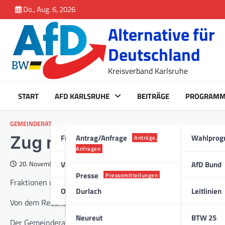
Inhalt
Skip
Do., Aug. 6, 2026
springen
to
Alternative für
content
Deutschland
Kreisverband Karlsruhe
START
AFD KARLSRUHE
BEITRÄGE
PROGRAM
GEMEINDERAT
Fraktion Karlsruhe
Antrag/Anfrage
Wahlpro
Zug rollt in Richtung meh
Anträge,
Anfragen
Vorstand
AfD Bund
20. November 2014
Presse
Pressemitteilungen
Fraktionen und Oberbürgermeister betonen dennoch Wahlfreihe
Ortsverband
Durlach
Leitlinien
Stadt
Von dem Redaktionsmitglied Theo Westermann
Neureut
BTW 25
Der Gemeinderat hat sein inhaltliches Bekenntnis zu Ganztags