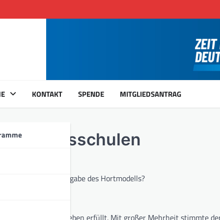
ME
KONTAKT
SPENDE
MITGLIEDSANTRAG
gramme
r Ganztagsschulen
it der Eltern / Preisgabe des Hortmodells?
schulen weiter mit Leben erfüllt. Mit großer Mehrheit stimmte de