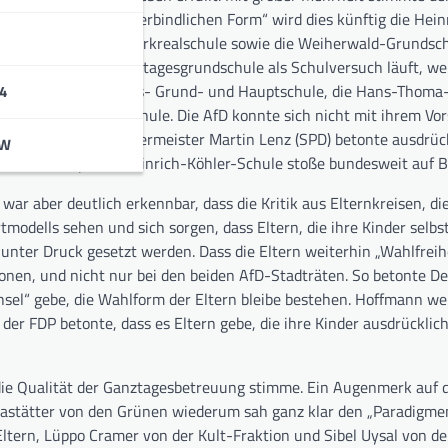
hulen zu. In der „verbindlichen Form“ wird dies künftig die Hein
chiller-Grund- und Werkrealschule sowie die Weiherwald-Grundsch
zurzeit noch die Ganztagesgrundschule als Schulversuch läuft, w
rm. Dies sind die Drais- Grund- und Hauptschule, die Hans-Thoma
4
und- und Werkrealschule. Die AfD konnte sich nicht mit ihrem Vor
 belassen. Schulbürgermeister Martin Lenz (SPD) betonte ausdrück
BW
de das Konzept der Heinrich-Köhler-Schule stoße bundesweit auf 
ar aber deutlich erkennbar, dass die Kritik aus Elternkreisen, die
modells sehen und sich sorgen, dass Eltern, die ihre Kinder selbs
 unter Druck gesetzt werden. Dass die Eltern weiterhin „Wahlfreih
ionen, und nicht nur bei den beiden AfD-Stadträten. So betonte De
el“ gebe, die Wahlform der Eltern bleibe bestehen. Hoffmann wei
er FDP betonte, dass es Eltern gebe, die ihre Kinder ausdrücklich 
die Qualität der Ganztagesbetreuung stimme. Ein Augenmerk auf d
 Rastätter von den Grünen wiederum sah ganz klar den „Paradigme
Eltern, Lüppo Cramer von der Kult-Fraktion und Sibel Uysal von d