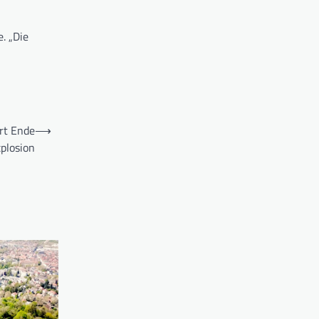
. „Die
rt Ende
⟶
plosion