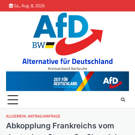
Inhalt
Skip
Sa., Aug. 8, 2026
springen
to
content
Alternative für Deutschland
Kreisverband Karlsruhe
ALLGEMEIN
,
ANTRAG/ANFRAGE
Abkopplung Frankreichs vom