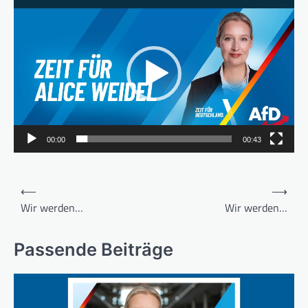
Video-
Player
00:00
00:43
Beitragsnavigation
⟵
⟶
Wir werden…
Wir werden…
Passende Beiträge