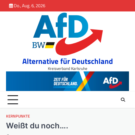
Inhalt
Skip
Do., Aug. 6, 2026
springen
to
content
Alternative für Deutschland
Kreisverband Karlsruhe
KERNPUNKTE
Weißt du noch….