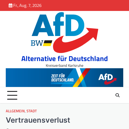
Inhalt
Skip
Fr., Aug. 7, 2026
springen
to
content
Alternative für Deutschland
Kreisverband Karlsruhe
ALLGEMEIN
,
STADT
Vertrauensverlust