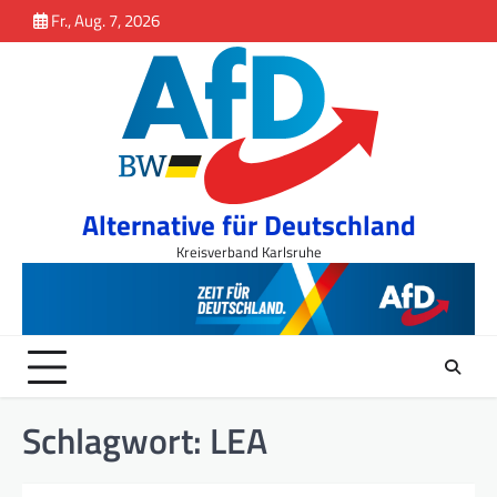
Inhalt
Skip
Fr., Aug. 7, 2026
springen
to
content
Alternative für Deutschland
Kreisverband Karlsruhe
Schlagwort:
LEA