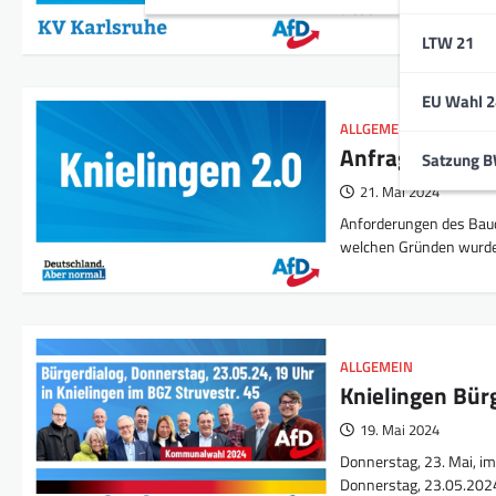
diesem Video sehen si
LTW 21
EU Wahl 2
ALLGEMEIN
,
ANTRAG/A
Anfrage zu Kni
Satzung 
21. Mai 2024
Anforderungen des Bauo
welchen Gründen wurde
ALLGEMEIN
Knielingen Bür
19. Mai 2024
Donnerstag, 23. Mai, i
Donnerstag, 23.05.202