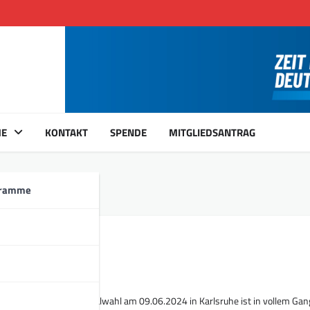
ME
KONTAKT
SPENDE
MITGLIEDSANTRAG
n
gramme
05.24
didaten für die Kommunalwahl am 09.06.2024 in Karlsruhe ist in vollem Gang