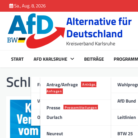
Inhalt
Skip
Sa., Aug. 8, 2026
springen
to
Alternative für
content
Deutschland
Kreisverband Karlsruhe
START
AFD KARLSRUHE
BEITRÄGE
PROGRAM
Schlagwort:
Knielinge
Fraktion Karlsruhe
Antrag/Anfrage
Wahlpro
Anträge,
Anfragen
Vorstand
AfD Bund
Presse
ALLGEMEIN
,
MEDIEN
Pressemitteilungen
Knielingen 23.
Ortsverband
Durlach
Leitlinien
Stadt
27. Mai 2024
Neureut
BTW 25
Die Vorstellung der Kan