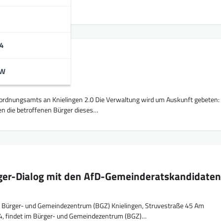
e…
4
NFRAGE
elingen 2.0
BW
rdnungsamts an Knielingen 2.0 Die Verwaltung wird um Auskunft gebeten:
n die betroffenen Bürger dieses…
ger-Dialog mit den AfD-Gemeinderatskandidate
m Bürger- und Gemeindezentrum (BGZ) Knielingen, Struvestraße 45 Am
4, findet im Bürger- und Gemeindezentrum (BGZ)…