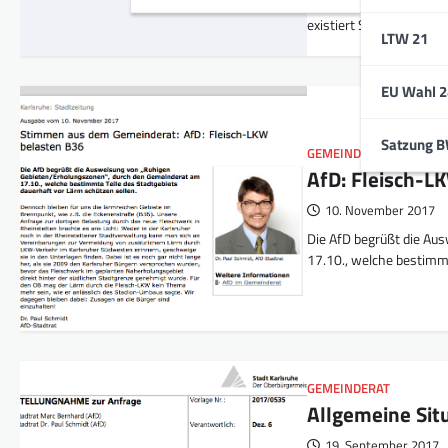
Vertragliche Zusicherun
existiert Stadtverwalt
LTW 21
EU Wahl 2
Satzung 
GEMEINDERAT
,
PRESSE
AfD: Fleisch-L
10. November 2017
Die AfD begrüßt die Au
17.10., welche bestimmt
GEMEINDERAT
Allgemeine Sit
19. September 2017