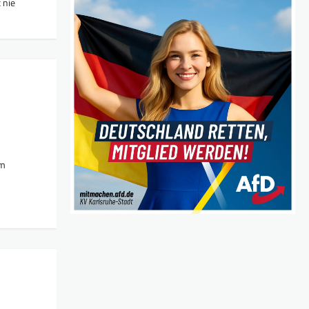
 nie
am