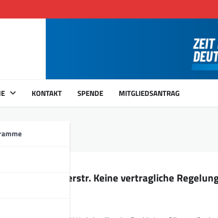
ME
KONTAKT
SPENDE
MITGLIEDSANTRAG
r.
gramme
Anwohner Eckenerstr. Keine vertragliche Regelun
hr mit Edeka!