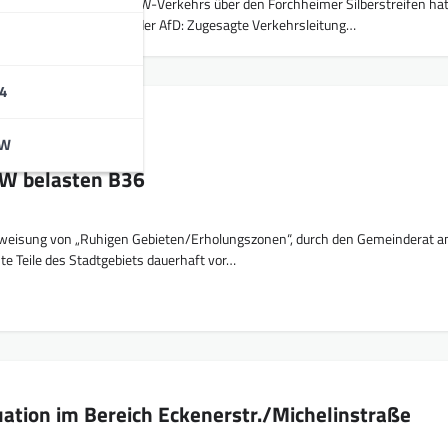
g zur Abwicklung des LKW-Verkehrs über den Forchheimer Silberstreifen hat
ung bestätigt Vermutung der AfD: Zugesagte Verkehrsleitung…
4
BW
KW belasten B36
sweisung von „Ruhigen Gebieten/Erholungszonen“, durch den Gemeinderat 
e Teile des Stadtgebiets dauerhaft vor…
uation im Bereich Eckenerstr./Michelinstraße