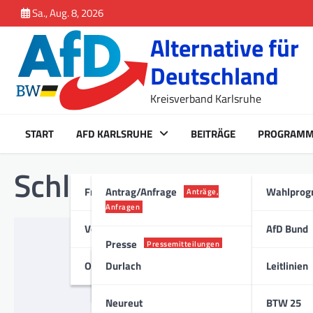
Inhalt
Skip
Sa., Aug. 8, 2026
springen
to
Alternative für
content
Deutschland
Kreisverband Karlsruhe
START
AFD KARLSRUHE
BEITRÄGE
PROGRAM
Schlagwort:
Eckenerst
Fraktion Karlsruhe
Antrag/Anfrage
Wahlpro
Anträge,
Anfragen
Vorstand
AfD Bund
GEMEINDERAT
Presse
Pressemitteilungen
Situation der 
Ortsverband
Durlach
Leitlinien
zum LKW-Verke
Stadt
17. September 2018
Neureut
BTW 25