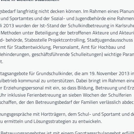
gsbedarf langfristig nicht decken können. Im Rahmen eines Planu
 und Sportamtes und der Sozial- und Jugendbehörde eine Rahme
li 2013 wurden der Ist-Stand der Schulkindbetreuung in Karlsruhe
n Methoden unter Beteiligung der betroffenen Akteure und Akteu
- behörde, Stabsstelle Projektcontrolling, Stadtjugendausschuss e
Amt für Stadtentwicklung, Personalamt, Amt für Hochbau und
ehinderungen, geschäftsführende Schulleitungen) wichtige Para
t.
ztagsangebote für Grundschulkinder, die am 19. November 2013 i
ulbetrieb kommunal zu unterstützen. Dabei bringt im Rahmen ein
 Erziehungspersonal mit ein, so dass Bildung, Betreuung und Er
Uhr inklusive Ferienbetreuung an sieben Wochen der Schulferien
haffen, der den Betreuungsbedarf der Familien verlässlich abdec
mungsgespräche mit Hortträgern, dem Schul- und Sportamt und d
u ermitteln und Lösungsstrategien zu entwickeln.
 Betreuungsangebotes ist mit einem Ganztagsschulangebot erfüllt