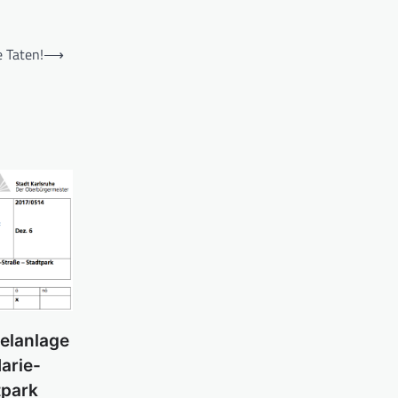
 Taten!
⟶
ielanlage
arie-
tpark