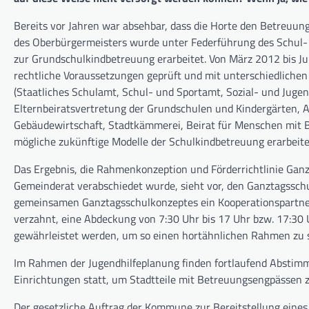
Bereits vor Jahren war absehbar, dass die Horte den Betreuun
des Oberbürgermeisters wurde unter Federführung des Schul-
zur Grundschulkindbetreuung erarbeitet. Von März 2012 bis Ju
rechtliche Voraussetzungen geprüft und mit unterschiedliche
(Staatliches Schulamt, Schul- und Sportamt, Sozial- und Jugend
Elternbeiratsvertretung der Grundschulen und Kindergärten, 
Gebäudewirtschaft, Stadtkämmerei, Beirat für Menschen mit B
mögliche zukünftige Modelle der Schulkindbetreuung erarbeite
Das Ergebnis, die Rahmenkonzeption und Förderrichtlinie Gan
Gemeinderat verabschiedet wurde, sieht vor, den Ganztagssch
gemeinsamen Ganztagsschulkonzeptes ein Kooperationspartner
verzahnt, eine Abdeckung von 7:30 Uhr bis 17 Uhr bzw. 17:30 
gewährleistet werden, um so einen hortähnlichen Rahmen zu sc
Im Rahmen der Jugendhilfeplanung finden fortlaufend Abstim
Einrichtungen statt, um Stadtteile mit Betreuungsengpässen z
Der gesetzliche Auftrag der Kommune zur Bereitstellung eines