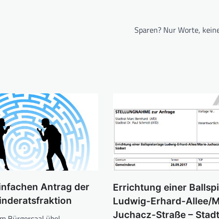
Sparen? Nur Worte, keine
infachen Antrag der
Errichtung einer Ballsp
nderatsfraktion
Ludwig-Erhard-Allee/M
Juchacz-Straße – Stad
im Bürgersaal übel