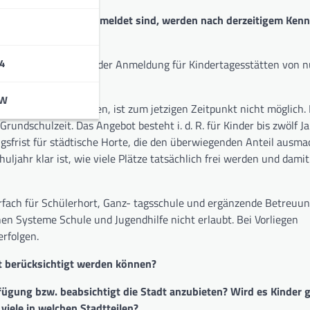
b September 2015 ange- meldet sind, werden nach derzeitigem Ken
4
nen Stichtag wie bei der Anmeldung für Kindertagesstätten von nu
htungen an.
BW
sichtigt werden können, ist zum jetzigen Zeitpunkt nicht möglich.
undschulzeit. Das Angebot besteht i. d. R. für Kinder bis zwölf J
gsfrist für städtische Horte, die den überwiegenden Anteil ausmac
uljahr klar ist, wie viele Plätze tatsächlich frei werden und dami
ehrfach für Schülerhort, Ganz- tagsschule und ergänzende Betreuu
hen Systeme Schule und Jugendhilfe nicht erlaubt. Bei Vorliegen
rfolgen.
ht berücksichtigt werden können?
ügung bzw. beabsichtigt die Stadt anzubieten? Wird es Kinder g
viele in welchen Stadtteilen?