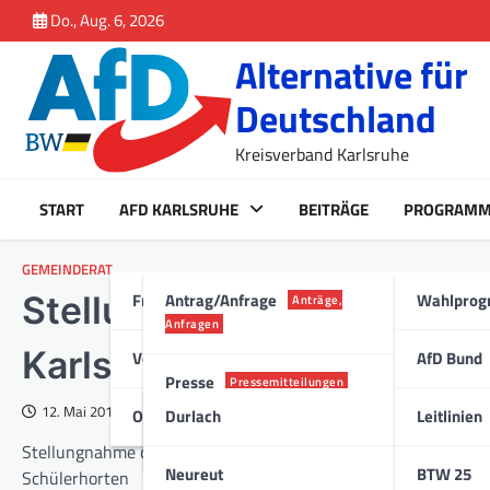
Inhalt
Skip
Do., Aug. 6, 2026
springen
to
Alternative für
content
Deutschland
Kreisverband Karlsruhe
START
AFD KARLSRUHE
BEITRÄGE
PROGRAM
GEMEINDERAT
Fraktion Karlsruhe
Antrag/Anfrage
Wahlpro
Stellungnahme Stadt Karl
Anträge,
Anfragen
Karlsruher Schülerhorten
Vorstand
AfD Bund
Presse
Pressemitteilungen
12. Mai 2015
Ortsverband
Durlach
Leitlinien
Stadt
Stellungnahme der Stadt Karlsruhe zur Anfrage der Stadträte 
Neureut
BTW 25
Schülerhorten