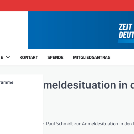
ME
KONTAKT
SPENDE
MITGLIEDSANTRAG
gramme
sruhe: Anmeldesituation in 
Marc Bernhard und Dr. Paul Schmidt zur Anmeldesituation in den 