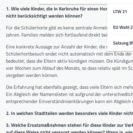
1
. Wie viele Kinder, die in Karlsruhe für einen Hortplatz a
LTW 21
nicht berücksichtigt werden können?
EU Wahl 2
Für die Schülerhorte gibt es keine zentrale Anmeldung und kei
Jahren. Familien melden sich fortlaufend direkt bei den Einric
Satzung 
Eine konkrete Aussage zur Anzahl der Kinder, die nicht berück
Schülerhortbesuch endet nicht automatisch mit dem Ende der Gr
bedeutet, dass die Eltern aktiv kündigen müssen. Die Kündigun
vier Wochen zum Ablauf des Monats, so dass relativ spät im Sch
vergeben werden können.
Die Erfahrung hat ebenfalls gezeigt, dass viele Eltern sich m
Ein Abgleich der Namenslisten ist aufgrund der unterschiedlic
entsprechender Einverständniserklärungen kann ein Abgleich e
2
. In welchen Stadtteilen werden besonders viele Kinder nic
3
. Welche Ersatzmaßnahmen stehen für diese Kinder zur Verf
auf diese Weise nicht versorgt werden können? Wenn ja, wie 