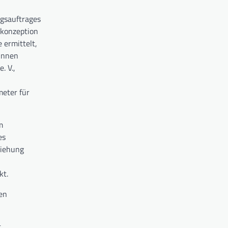
ngsauftrages
nkonzeption
 ermittelt,
rinnen
. V.,
meter für
m
es
ziehung
kt.
en
.