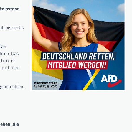
ntnisstand
ll bis sechs
 Der
ahren. Das
hen, ist
t auch neu
ng anmelden.
eben, die