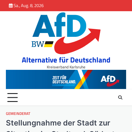
Inhalt
Skip
Sa., Aug. 8, 2026
springen
to
content
Alternative für Deutschland
Kreisverband Karlsruhe
GEMEINDERAT
Stellungnahme der Stadt zur