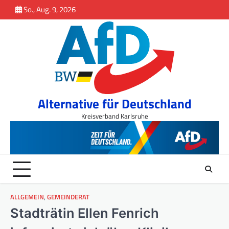
Inhalt
Skip
So., Aug. 9, 2026
springen
to
content
Alternative für Deutschland
Kreisverband Karlsruhe
ALLGEMEIN
,
GEMEINDERAT
Stadträtin Ellen Fenrich