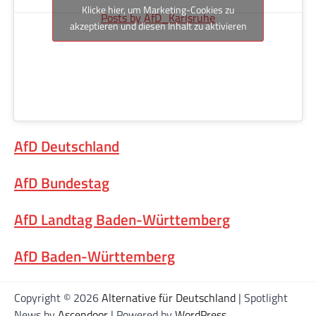
Klicke hier, um Marketing-Cookies zu
Posts by AfD_Karlsruhe
akzeptieren und diesen Inhalt zu aktivieren
AfD Deutschland
AfD Bundestag
AfD Landtag Baden-Württemberg
AfD Baden-Württemberg
Copyright © 2026
Alternative für Deutschland
| Spotlight
News by
Ascendoor
| Powered by
WordPress
.