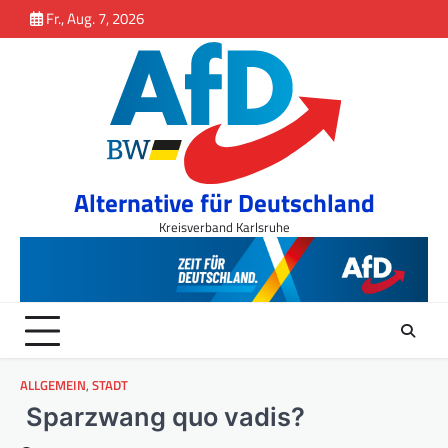
Inhalt
Skip
Fr., Aug. 7, 2026
springen
to
content
Alternative für Deutschland
Kreisverband Karlsruhe
ALLGEMEIN
,
STADT
Sparzwang quo vadis?