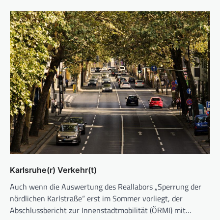
Karlsruhe(r) Verkehr(t)
Auch wenn die Auswertung des Reallabors „Sperrung der
nördlichen Karlstraße“ erst im Sommer vorliegt, der
Abschlussbericht zur Innenstadtmobilität (ÖRMI) mit…