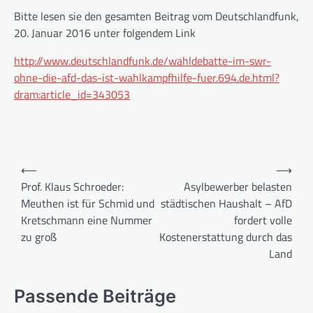
Bitte lesen sie den gesamten Beitrag vom Deutschlandfunk,
20. Januar 2016 unter folgendem Link
http://www.deutschlandfunk.de/wahldebatte-im-swr-
ohne-die-afd-das-ist-wahlkampfhilfe-fuer.694.de.html?
dram:article_id=343053
Beitragsnavigation
⟵
⟶
Prof. Klaus Schroeder:
Asylbewerber belasten
Meuthen ist für Schmid und
städtischen Haushalt – AfD
Kretschmann eine Nummer
fordert volle
zu groß
Kostenerstattung durch das
Land
Passende Beiträge