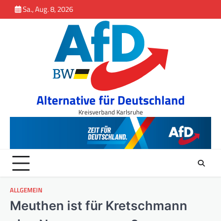
Inhalt
Skip
Sa., Aug. 8, 2026
springen
to
content
Alternative für Deutschland
Kreisverband Karlsruhe
ALLGEMEIN
Meuthen ist für Kretschmann