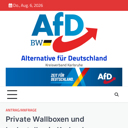
Inhalt
Skip
Do., Aug. 6, 2026
springen
to
content
Alternative für Deutschland
Kreisverband Karlsruhe
ANTRAG/ANFRAGE
Private Wallboxen und