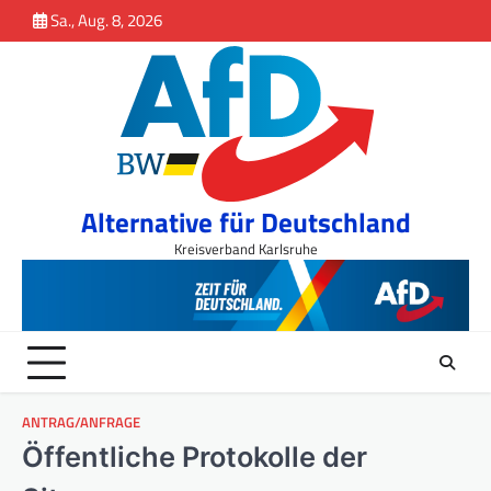
Inhalt
Skip
Sa., Aug. 8, 2026
springen
to
content
Alternative für Deutschland
Kreisverband Karlsruhe
ANTRAG/ANFRAGE
Öffentliche Protokolle der