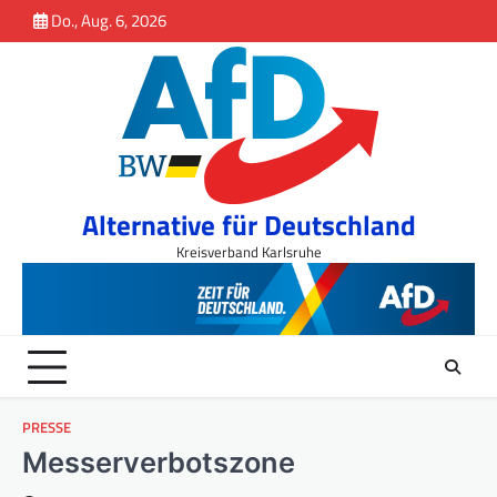
Inhalt
Skip
Do., Aug. 6, 2026
springen
to
content
Alternative für Deutschland
Kreisverband Karlsruhe
PRESSE
Messerverbotszone