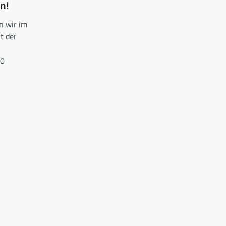
n!
n wir im
t der
30