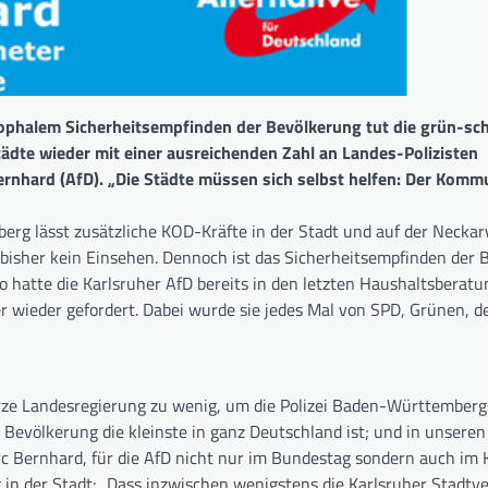
rophalem Sicherheitsempfinden der Bevölkerung tut die grün-sc
ädte wieder mit einer ausreichenden Zahl an Landes-Polizisten
ernhard (AfD). „Die Städte müssen sich selbst helfen: Der Komm
erg lässt zusätzliche KOD-Kräfte in der Stadt und auf der Necka
 bisher kein Einsehen. Dennoch ist das Sicherheitsempfinden der
o hatte die Karlsruher AfD bereits in den letzten Haushaltsberat
r wieder gefordert. Dabei wurde sie jedes Mal von SPD, Grünen, d
warze Landesregierung zu wenig, um die Polizei Baden-Württemberg
 Bevölkerung die kleinste in ganz Deutschland ist; und in unseren
c Bernhard, für die AfD nicht nur im Bundestag sondern auch im 
ng in der Stadt: „Dass inzwischen wenigstens die Karlsruher Stadt