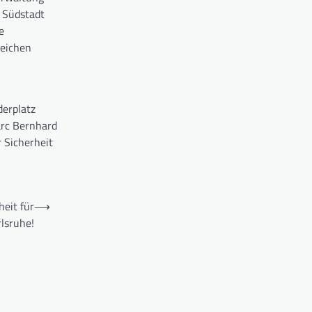
 Südstadt
e
reichen
derplatz
arc Bernhard
 Sicherheit
eit für
⟶
lsruhe!