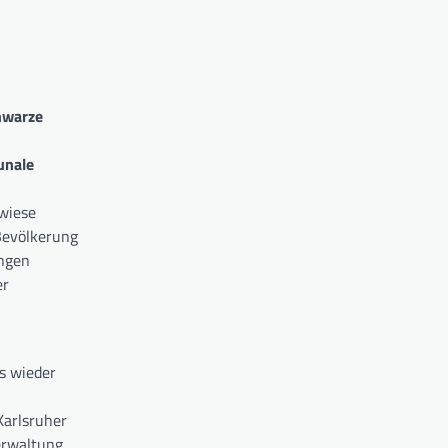
hwarze
unale
rwiese
 Bevölkerung
ungen
er
s wieder
Karlsruher
verwaltung