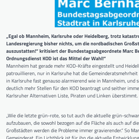
„Egal ob Mannheim, Karlsruhe oder Heidelberg, trotz katast
Landesregierung bisher nichts, um die nordbadischen Großst
auszustatten!“ kritisiert der Bundestagsabgeordnete Marc B
Ordnungsdienst KOD ist das Mittel der Wahl!“
Mannheim hat ger
ade mehr KOD-Kräfte eingestellt und Heidelb
patrouillieren, nur in Karlsruhe hat die Gemeinderatsmehrheit
in Karlsruhe fast genauso alarmierend wie in Mannheim, und s
deutlich mehr Stellen für den KOD beantragt und seither imme
Karlsruher Alternativen Liste, Piraten und Linken überstimmt.
„Wie die letzte grün-rote, so tut auch die aktuelle grün-sch
aufzubauen, die sowohl bezogen auf die Fläche als auch auf die
Großstädten werden die Probleme immer gravierender.“ So Mar
Gemeinderat. Ein Lichtblick ist für ihn die aktuelle Entwicklu