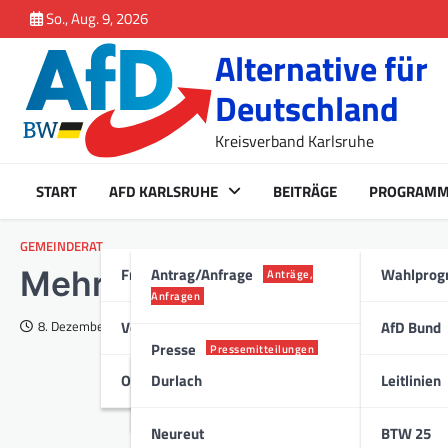
Inhalt
Skip
So., Aug. 9, 2026
springen
to
Alternative für
content
Deutschland
Kreisverband Karlsruhe
START
AFD KARLSRUHE
BEITRÄGE
PROGRAM
GEMEINDERAT
Fraktion Karlsruhe
Antrag/Anfrage
Wahlpro
Mehr Sicherheitskräfte fü
Anträge,
Anfragen
Vorstand
AfD Bund
8. Dezember 2017
Presse
Pressemitteilungen
Ortsverband
Durlach
Leitlinien
Stadt
Neureut
BTW 25