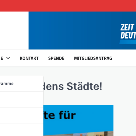
ME
KONTAKT
SPENDE
MITGLIEDSANTRAG
gramme
r Nordbadens Städte!