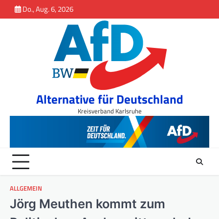
Inhalt
Skip
Do., Aug. 6, 2026
springen
to
content
Alternative für Deutschland
Kreisverband Karlsruhe
ALLGEMEIN
Jörg Meuthen kommt zum