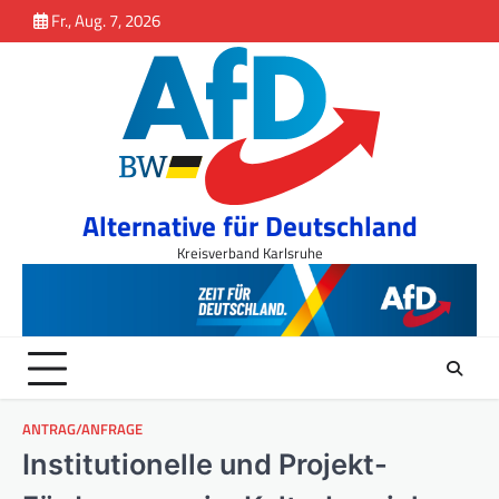
Inhalt
Skip
Fr., Aug. 7, 2026
springen
to
content
Alternative für Deutschland
Kreisverband Karlsruhe
ANTRAG/ANFRAGE
Institutionelle und Projekt-