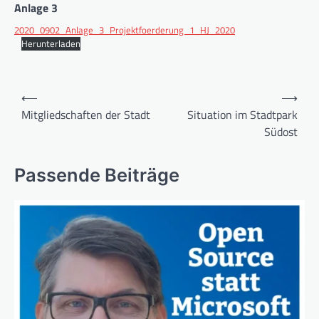
Anlage 3
2020_0902_Anlage_3_Projektfoerderung_1_HJ_2020
Herunterladen
Beitragsnavigation
⟵
⟶
Mitgliedschaften der Stadt
Situation im Stadtpark
Südost
Passende Beiträge