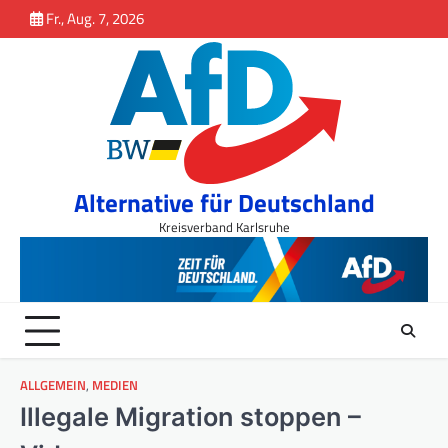
Inhalt
Skip
Fr., Aug. 7, 2026
springen
to
content
Alternative für Deutschland
Kreisverband Karlsruhe
ALLGEMEIN
,
MEDIEN
Illegale Migration stoppen –