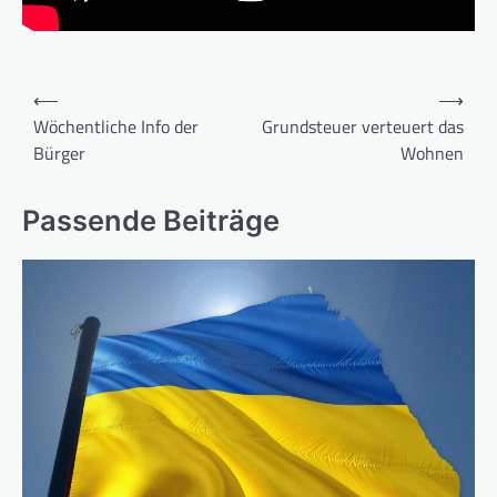
Beitragsnavigation
⟵
⟶
Wöchentliche Info der
Grundsteuer verteuert das
Bürger
Wohnen
Passende Beiträge