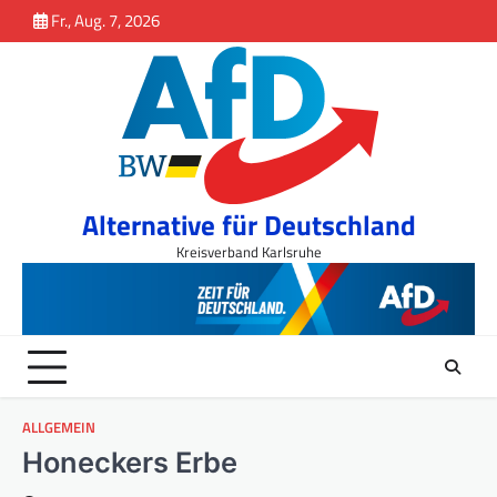
Inhalt
Skip
Fr., Aug. 7, 2026
springen
to
content
Alternative für Deutschland
Kreisverband Karlsruhe
ALLGEMEIN
Honeckers Erbe