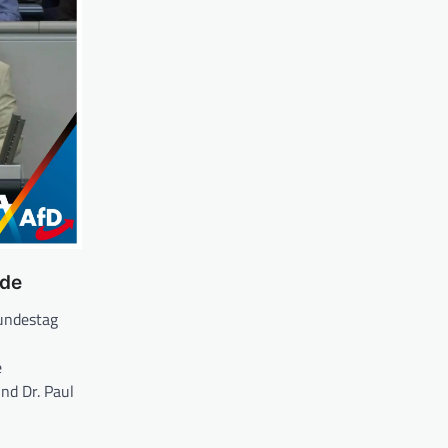
ede
undestag
e
nd Dr. Paul