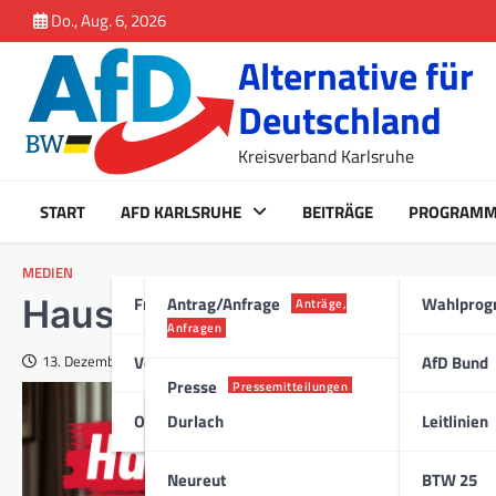
Inhalt
Skip
Do., Aug. 6, 2026
springen
to
Alternative für
content
Deutschland
Kreisverband Karlsruhe
START
AFD KARLSRUHE
BEITRÄGE
PROGRAM
MEDIEN
Fraktion Karlsruhe
Antrag/Anfrage
Wahlpro
Hausdurchsuchungs-Challe
Anträge,
Anfragen
Vorstand
AfD Bund
13. Dezember 2024
Presse
Pressemitteilungen
Ortsverband
Durlach
Leitlinien
Stadt
Neureut
BTW 25