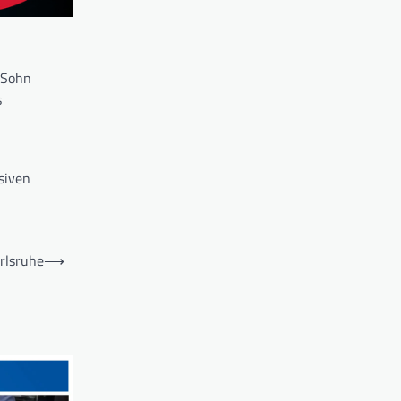
e Sohn
s
siven
rlsruhe
⟶