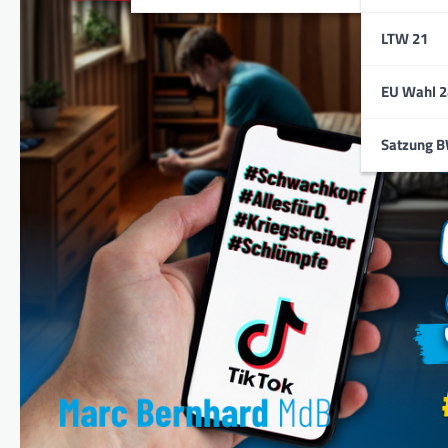
LTW 21
EU Wahl 2
Satzung 