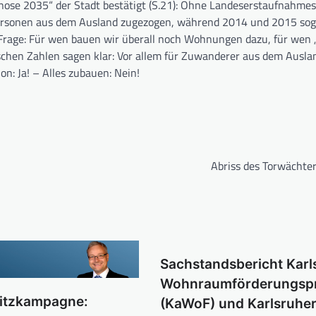
se 2035“ der Stadt bestätigt (S.21): Ohne Landeserstaufnahmeste
ersonen aus dem Ausland zugezogen, während 2014 und 2015 so
e Frage: Für wen bauen wir überall noch Wohnungen dazu, für wen 
schen Zahlen sagen klar: Vor allem für Zuwanderer aus dem Ausla
n: Ja! – Alles zubauen: Nein!
Abriss des Torwächte
Sachstandsbericht Karl
Wohnraumförderungs
itzkampagne:
(KaWoF) und Karlsruhe