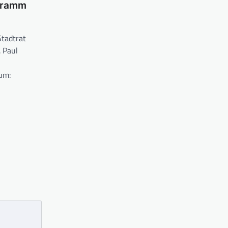
gramm
tadtrat
. Paul
um: