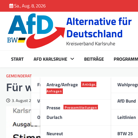
Inhalt
Skip
Sa., Aug. 8, 2026
springen
to
Alternative für
content
Deutschland
Kreisverband Karlsruhe
START
AFD KARLSRUHE
BEITRÄGE
PROGRAM
GEMEINDERAT
Fraktion Karlsruhe
Antrag/Anfrage
Wahlpro
Für wen bauen wir Wohn
Anträge,
Anfragen
Vorstand
AfD Bund
3. August 2018
Presse
Pressemitteilungen
Ortsverband
Durlach
Leitlinien
Stadt
Neureut
BTW 25