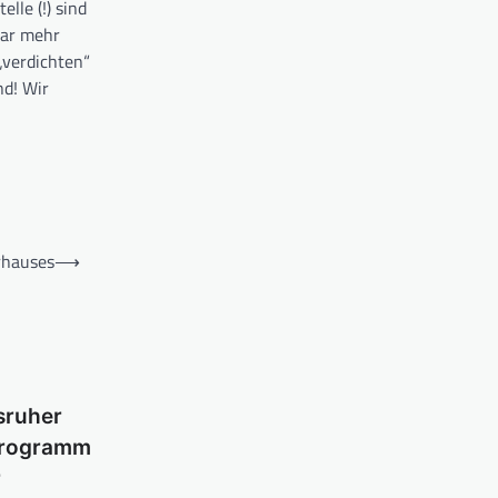
lle (!) sind
gar mehr
„verdichten“
nd! Wir
rhauses
⟶
sruher
programm
r