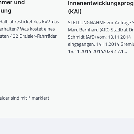
hmer und
Innenentwicklungspro
gung
(KAI)
Halbjahresticket des KVV, das
STELLUNGNAHME zur Anfrage S
erhalten? Was kostet eines
Marc Bernhard (AfD) Stadtrat Dr
sten 432 Draisler-Fahrräder
Schmidt (AfD) vom: 13.11.2014
eingegangen: 14.11.2014 Gremi
18.11.2014 2014/0292 7.1…
elder sind mit
*
markiert