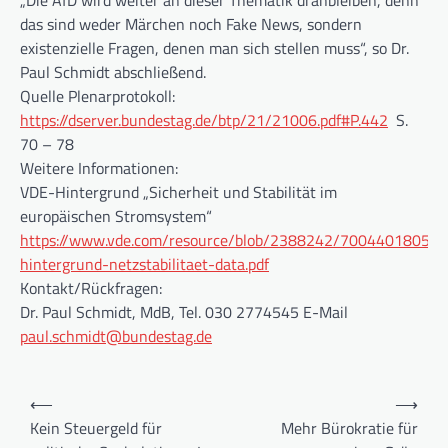
„Die AfD wird weiter an dieser Thematik dranbleiben, denn
das sind weder Märchen noch Fake News, sondern
existenzielle Fragen, denen man sich stellen muss“, so Dr.
Paul Schmidt abschließend.
Quelle Plenarprotokoll:
https://dserver.bundestag.de/btp/21/21006.pdf#P.442
S.
70 – 78
Weitere Informationen:
VDE-Hintergrund „Sicherheit und Stabilität im
europäischen Stromsystem“
https://www.vde.com/resource/blob/2388242/70044018054
hintergrund-netzstabilitaet-data.pdf
Kontakt/Rückfragen:
Dr. Paul Schmidt, MdB, Tel. 030 2774545 E-Mail
paul.schmidt@bundestag.de
Beitragsnavigation
⟵
⟶
Kein Steuergeld für
Mehr Bürokratie für