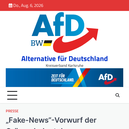
Inhalt
Skip
Do., Aug. 6, 2026
springen
to
content
Alternative für Deutschland
Kreisverband Karlsruhe
PRESSE
„Fake-News“-Vorwurf der