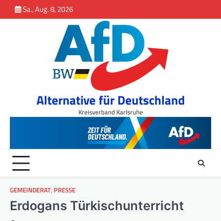
Inhalt
Skip
Sa., Aug. 8, 2026
springen
to
content
Alternative für Deutschland
Kreisverband Karlsruhe
GEMEINDERAT
,
PRESSE
Erdogans Türkischunterricht