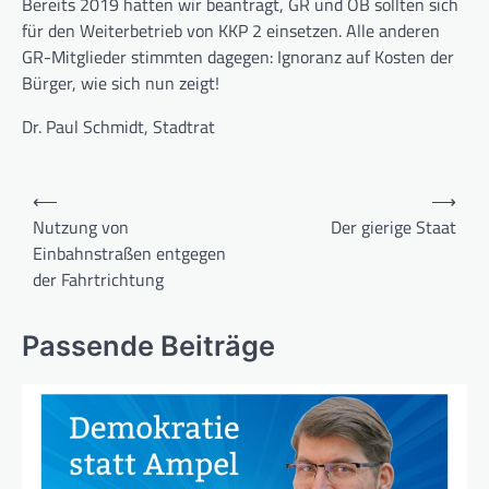
Bereits 2019 hatten wir be­an­tragt, GR und OB sollten sich
für den Weiterbetrieb von KKP 2 ein­setzen. Alle anderen
GR-Mitglie­der stimm­ten dagegen: Ignoranz auf Kosten der
Bürger, wie sich nun zeigt!
Dr. Paul Schmidt, Stadtrat
Beitragsnavigation
⟵
⟶
Nutzung von
Der gierige Staat
Einbahnstraßen entgegen
der Fahrtrichtung
Passende Beiträge