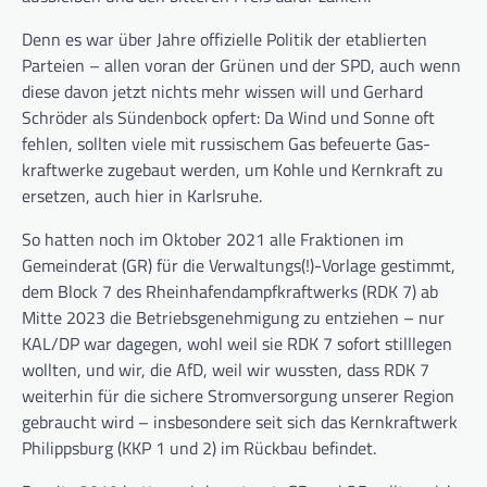
Denn es war über Jahre offizielle Politik der etablierten
Parteien – al­len voran der Grünen und der SPD, auch wenn
diese davon jetzt nichts mehr wissen will und Gerhard
Schröder als Sündenbock opfert: Da Wind und Sonne oft
fehlen, soll­ten viele mit russischem Gas befeu­erte Gas­
kraft­werke zugebaut werden, um Kohle und Kernkraft zu
er­setzen, auch hier in Karlsruhe.
So hatten noch im Oktober 2021 alle Fraktionen im
Gemeinderat (GR) für die Verwaltungs(!)­-Vor­lage ge­stimmt,
dem Block 7 des Rheinhafendampfkraftwerks (RDK 7) ab
Mitte 2023 die Betriebsgenehmi­gung­ zu ent­ziehen – nur
KAL/DP war da­gegen, wohl weil sie RDK 7 sofort stilllegen
woll­ten, und wir, die AfD, weil wir wuss­ten, dass RDK 7
weiterhin für die siche­re Strom­ver­sor­gung unserer Regi­on
gebraucht wird – insbesondere seit sich das Kern­kraft­werk
Phi­lippsburg (KKP 1 und 2) im Rück­bau befindet.