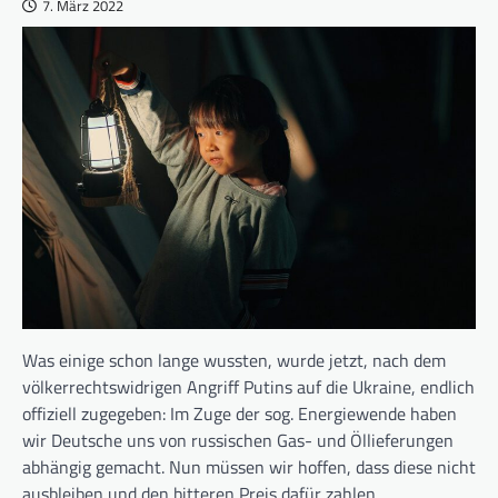
7. März 2022
Was einige schon lange wussten, wurde jetzt, nach dem
völkerrechts­widrigen Angriff Putins auf die Uk­raine, endlich
offiziell zugegeben: Im Zuge der sog. Energiewende haben
wir Deutsche uns von russi­schen Gas- und Öl­lie­ferung­en
ab­hängig ge­macht. Nun müssen wir hoffen, dass diese nicht
ausbleiben und den bitteren Preis dafür zahlen.