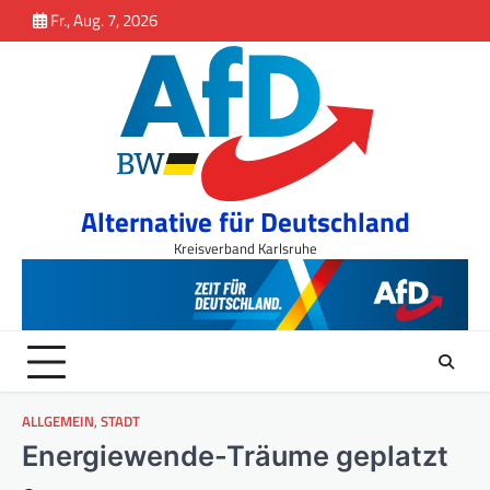
Inhalt
Skip
Fr., Aug. 7, 2026
springen
to
content
Alternative für Deutschland
Kreisverband Karlsruhe
ALLGEMEIN
,
STADT
Energiewende-Träume geplatzt