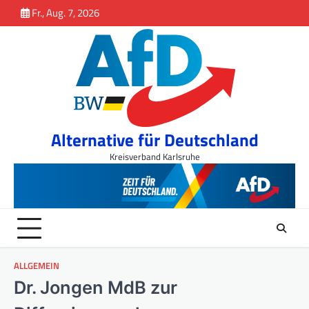
Inhalt
Skip
Fr., Aug. 7, 2026
springen
to
content
Alternative für Deutschland
Kreisverband Karlsruhe
ALLGEMEIN
Dr. Jongen MdB zur