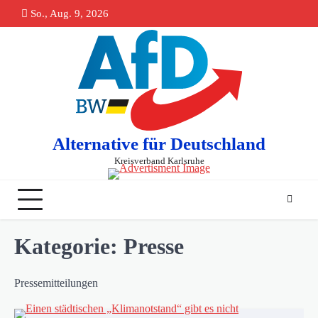
Skip
So., Aug. 9, 2026
springen
to
content
Alternative für Deutschland
Kreisverband Karlsruhe
Kategorie:
Presse
Pressemitteilungen