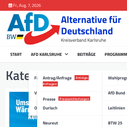
Inhalt
Skip
Fr., Aug. 7, 2026
springen
to
Alternative für
content
Deutschland
Kreisverband Karlsruhe
START
AFD KARLSRUHE
BEITRÄGE
PROGRAM
Kategorie:
Allgemein
Fraktion Karlsruhe
Antrag/Anfrage
Wahlpro
Anträge,
Anfragen
Vorstand
AfD Bund
Presse
ALLGEMEIN
,
MEDIEN
Pressemitteilungen
Umstieg von G
Ortsverband
Durlach
Leitlinien
Stadt
3. Juni 2024
Neureut
BTW 25
Dr. Paul Schmidt erklä