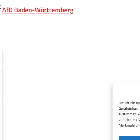
t
AfD Baden-Württemberg
Um dir ein op
Geräteinforma
zustimmst, kö
verarbeiten. 
Merkmale und