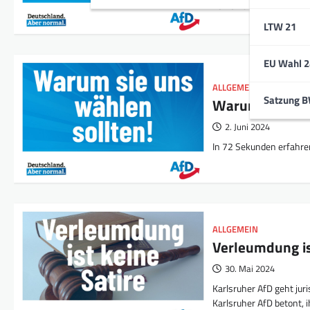
keinen Sinn macht!
LTW 21
EU Wahl 2
ALLGEMEIN
,
MEDIEN
Satzung 
Warum sie uns 
2. Juni 2024
In 72 Sekunden erfahren
ALLGEMEIN
Verleumdung is
30. Mai 2024
Karlsruher AfD geht jur
Karlsruher AfD betont, 