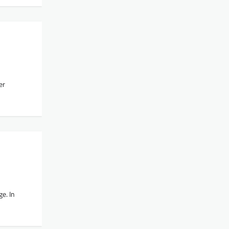
er
e. In