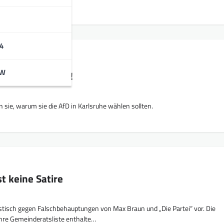
4
BW
wählen sollten!
 sie, warum sie die AfD in Karlsruhe wählen sollten.
t keine Satire
istisch gegen Falschbehauptungen von Max Braun und „Die Partei“ vor. Die
ihre Gemeinderatsliste enthalte…