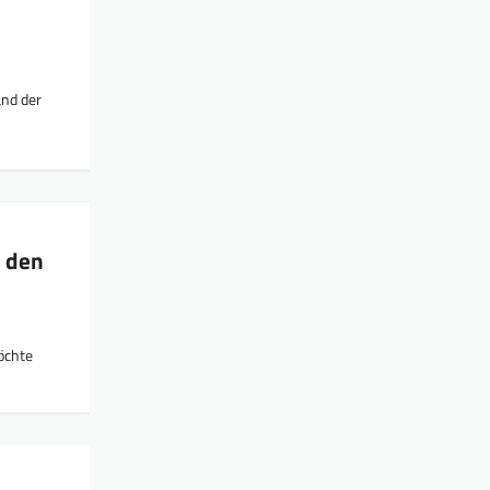
and der
n den
öchte