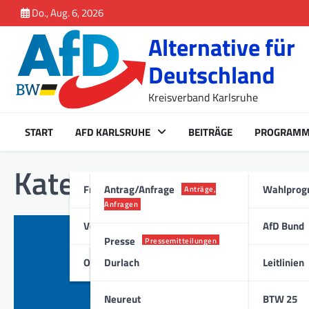
Inhalt
Skip
Do., Aug. 6, 2026
springen
to
Alternative für
content
Deutschland
Kreisverband Karlsruhe
START
AFD KARLSRUHE
BEITRÄGE
PROGRAM
Kategorie:
Allgemein
Fraktion Karlsruhe
Antrag/Anfrage
Wahlpro
Anträge,
Anfragen
Vorstand
AfD Bund
ALLGEMEIN
,
PRESSE
Presse
Pressemitteilungen
AfD-Fraktion f
Ortsverband
Durlach
Leitlinien
5. September 2020
Stadt
Städtische Zahlungen an
Neureut
BTW 25
Institutionen erhalten 