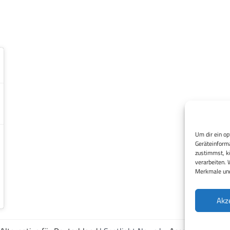
Um dir ein op
Geräteinforma
zustimmst, kö
verarbeiten. 
Merkmale und
Akz