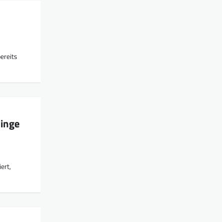
ereits
linge
ert,