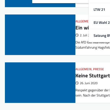
LTW 21
ALLGEMEIN
,
PRESSE
EU Wahl 2
Ein wichtiger S
Satzung 
2. Juli 2020
Die AfD löst Wahlversp
Südumfahrung Hagsfel
ALLGEMEIN
,
PRESSE
Keine Stuttgar
26. Juni 2020
Respekt gegenüber der P
sein. Nach der Stuttgar