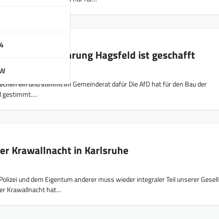
4
chritt zur Umfahrung Hagsfeld ist geschafft
BW
rechen ein und stimmt im Gemeinderat dafür Die AfD hat für den Bau der
d gestimmt.…
ter Krawallnacht in Karlsruhe
olizei und dem Eigentum anderer muss wieder integraler Teil unserer Gesel
ter Krawallnacht hat…