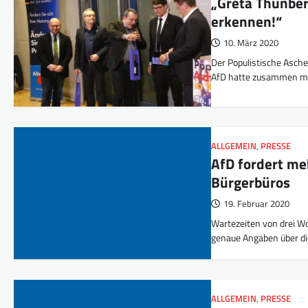
„Greta Thunbe
erkennen!“
10. März 2020
Der Populistische Asche
AfD hatte zusammen mi
ALLGEMEIN
,
PRESSE
AfD fordert me
Bürgerbüros
19. Februar 2020
Wartezeiten von drei W
genaue Angaben über di
ALLGEMEIN
,
PRESSE