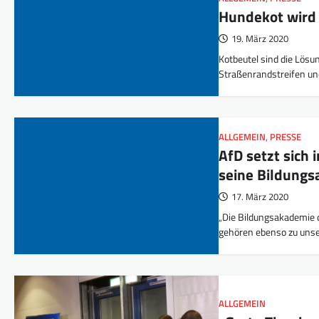
Hundekot wird
19. März 2020
Kotbeutel sind die Lös
Straßenrandstreifen un
ALLGEMEIN
,
PRESSE
AfD setzt sich
seine Bildungs
17. März 2020
„Die Bildungsakademie 
gehören ebenso zu unser
ALLGEMEIN