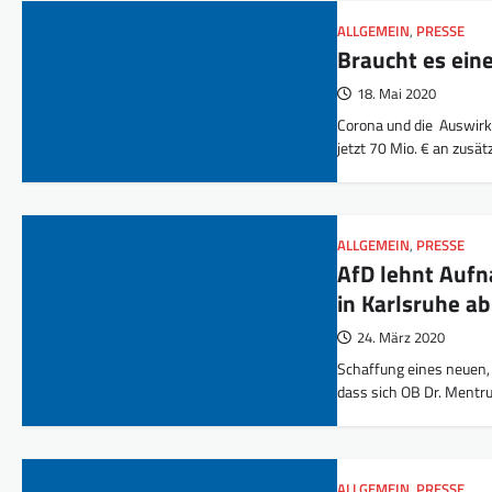
ALLGEMEIN
,
PRESSE
Braucht es ein
18. Mai 2020
Corona und die Auswir
jetzt 70 Mio. € an zusä
ALLGEMEIN
,
PRESSE
AfD lehnt Aufn
in Karlsruhe ab
24. März 2020
Schaffung eines neuen, 
dass sich OB Dr. Mentr
ALLGEMEIN
,
PRESSE