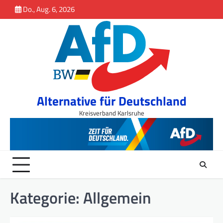
Inhalt
Skip
Do., Aug. 6, 2026
springen
to
content
Alternative für Deutschland
Kreisverband Karlsruhe
Kategorie:
Allgemein